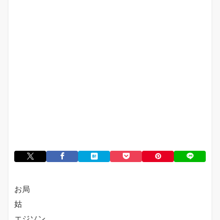
お局
姑
エジソン