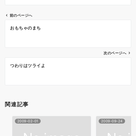
前のページへ
投
おもちゃのまち
稿
ナ
次のページへ
ビ
ゲ
つわりはツライよ
ー
シ
ョ
関連記事
ン
2009-02-01
2009-09-24