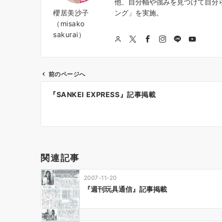
他、自分軸や強みを見つけて自分
櫻居美沙子
ング」を実施。
（misako
sakurai）
前のページへ
投
『SANKEI EXPRESS』記事掲載
稿
ナ
ビ
ゲ
関連記事
ー
2007-11-20
シ
『週刊玩具通信』記事掲載
ョ