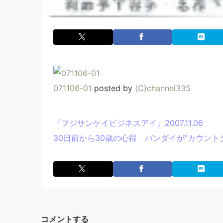
071106-01
posted by
(C)channel335
『フジサンケイビジネスアイ』2007.11.06
30日前から30歳の心得 バンダイが“カウント
コメントする