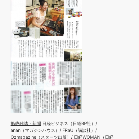
掲載雑誌・新聞
日経ビジネス（日経BP社）/
anan（マガジンハウス）/ FRaU（講談社）/
Ozmagazine（スターツ出版）/ 日経WOMAN（日経