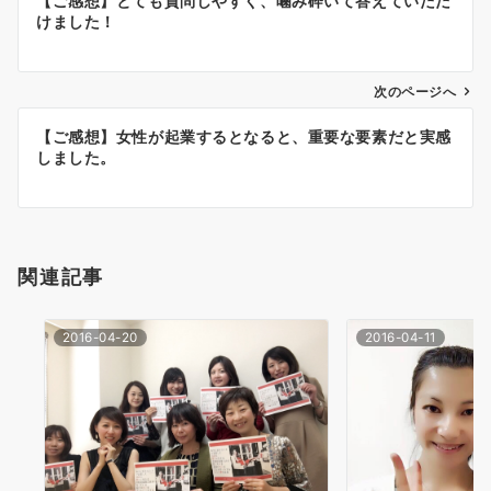
【ご感想】とても質問しやすく、噛み砕いて答えていただ
稿
けました！
ナ
次のページへ
ビ
ゲ
【ご感想】女性が起業するとなると、重要な要素だと実感
しました。
ー
シ
ョ
関連記事
ン
2016-04-20
2016-04-11