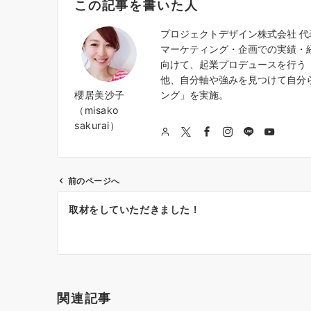
この記事を書いた人
プロジェクトデザイン株式会社 
マーケティング・企画での実績・
向けて、起業プロデュースを行う『
他、自分軸や強みを見つけて自分
櫻居美沙子
ング」を実施。
（misako
sakurai）
前のページへ
投
取材をしていただきました！
稿
ナ
ビ
ゲ
関連記事