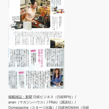
掲載雑誌・新聞
日経ビジネス（日経BP社）/
anan（マガジンハウス）/ FRaU（講談社）/
Ozmagazine（スターツ出版）/ 日経WOMAN（日経