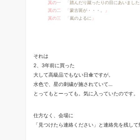
其の一 「
踏んだり蹴ったりの目にあいました
其の二 「
蒙古斑が・・・。
」
其の三 「
嵐のよるに
」
それは
2、3年前に買った
大して高級品でもない日傘ですが。
水色で、星の刺繍が施されていて…
とってもとーっても。気に入っていたのです。
仕方なく、会場に
「見つけたら連絡ください」と連絡先を残して