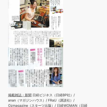
掲載雑誌・新聞
日経ビジネス（日経BP社）/
anan（マガジンハウス）/ FRaU（講談社）/
Ozmagazine（スターツ出版）/ 日経WOMAN（日経