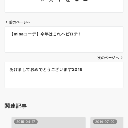
前のページへ
投
【misaコーデ】今年はこれヘビロテ！
稿
ナ
次のページへ
ビ
ゲ
あけましておめでとうございます2016
ー
シ
ョ
関連記事
ン
2015-04-17
2014-07-02