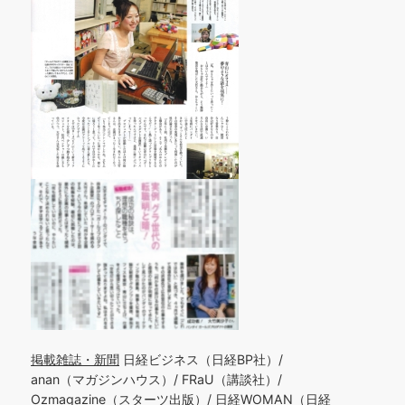
掲載雑誌・新聞
日経ビジネス（日経BP社）/
anan（マガジンハウス）/ FRaU（講談社）/
Ozmagazine（スターツ出版）/ 日経WOMAN（日経