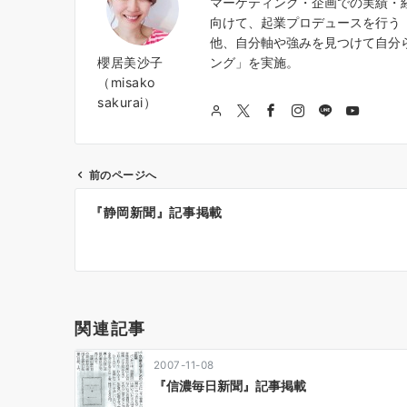
マーケティング・企画での実績・
向けて、起業プロデュースを行う『
他、自分軸や強みを見つけて自分
櫻居美沙子
ング」を実施。
（misako
sakurai）
前のページへ
投
『静岡新聞』記事掲載
稿
ナ
ビ
ゲ
関連記事
ー
2007-11-08
シ
『信濃毎日新聞』記事掲載