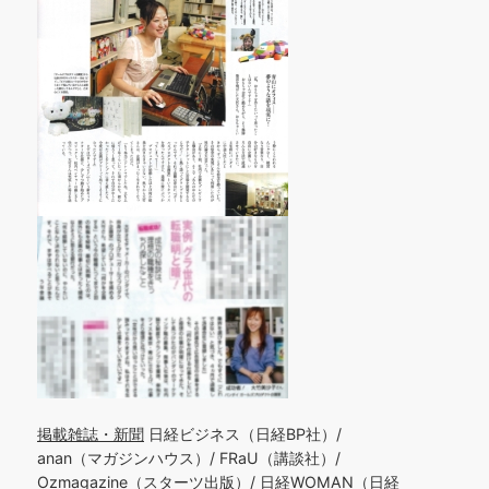
掲載雑誌・新聞
日経ビジネス（日経BP社）/
anan（マガジンハウス）/ FRaU（講談社）/
Ozmagazine（スターツ出版）/ 日経WOMAN（日経