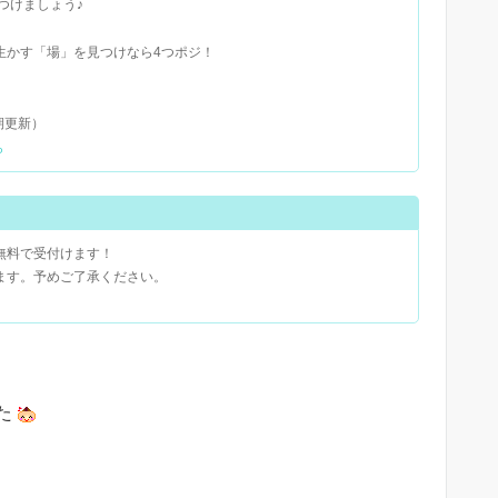
つけましょう♪
かす「場」を見つけなら4つポジ！
期更新）
ら
無料で受付けます！
ます。予めご了承ください。
た