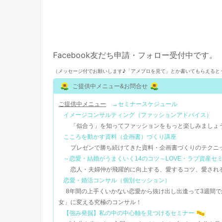
Facebook友だち申請・フォロー受付中です。
（メッセージ付でお願いします♪「アメブロを見て」とか書いてもらえると
ご提供中メニュー&お問合せ
ご提供中メニュー
→セミナースケジュール
イメージコンサルティング（ファッションアドバイス）
「似合う」を知ってファッションをもっと楽しみましょう
こころを動かす資料（企画書）づくり講座
プレゼンで勝ち続けてきた資料・企画書づくりのテクニ
～恋愛・結婚がうまくいく14のコツ～LOVE・ラブ資産セ
恋人・夫婦仲が飛躍的に向上する、愛するコツ、愛され
恋愛・婚活コンサル（個別セッション）
8年間の上手くいかない恋愛から抜け出し出逢って3週間で結
女」に変える究極のコンサル！
【強み発掘】私の中の中心軸を見つけるセミナー