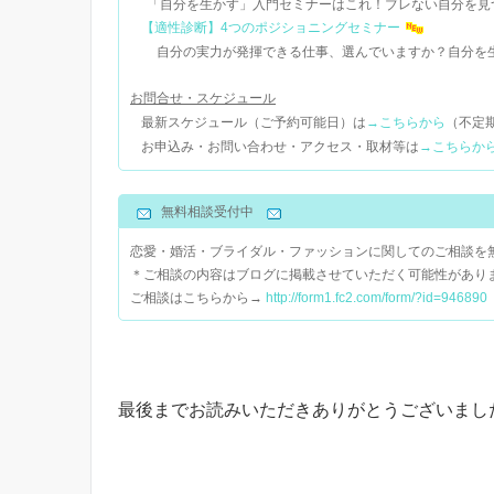
「自分を生かす」入門セミナーはこれ！ブレない自分を見
【適性診断】4つのポジショニングセミナー
自分の実力が発揮できる仕事、選んでいますか？自分を生
お問合せ・スケジュール
最新スケジュール（ご予約可能日）は
→こちらから
（不定
お申込み・お問い合わせ・アクセス・取材等は
→こちらか
無料相談受付中
恋愛・婚活・ブライダル・ファッションに関してのご相談を
＊ご相談の内容はブログに掲載させていただく可能性があり
ご相談はこちらから→
http://form1.fc2.com/form/?id=946890
最後までお読みいただきありがとうございまし