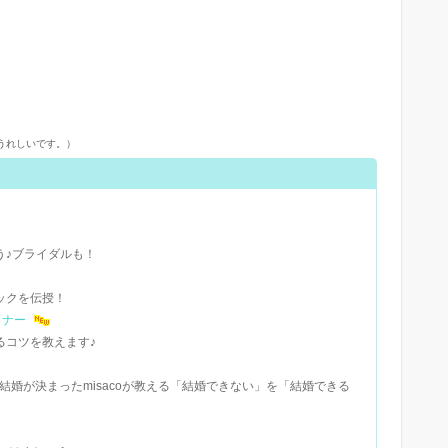
うれしいです。）
♪ブライダルも！
ックを伝授！
ミナー
るコツを教えます♪
婚が決まったmisacoが教える「結婚できない」を「結婚できる