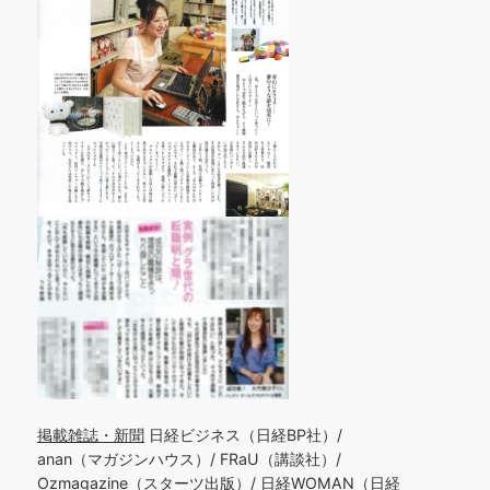
掲載雑誌・新聞
日経ビジネス（日経BP社）/
anan（マガジンハウス）/ FRaU（講談社）/
Ozmagazine（スターツ出版）/ 日経WOMAN（日経