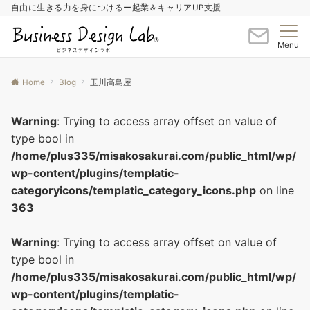
自由に生きる力を身につけるー起業＆キャリアUP支援
Menu
Home
Blog
玉川高島屋
Warning
: Trying to access array offset on value of
type bool in
/home/plus335/misakosakurai.com/public_html/wp/
wp-content/plugins/templatic-
categoryicons/templatic_category_icons.php
on line
363
Warning
: Trying to access array offset on value of
type bool in
/home/plus335/misakosakurai.com/public_html/wp/
wp-content/plugins/templatic-