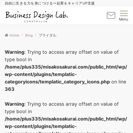
自由に生きる力を身につけるー起業＆キャリアUP支援
Menu
Home
Blog
ブライダル
Warning
: Trying to access array offset on value of
type bool in
/home/plus335/misakosakurai.com/public_html/wp/
wp-content/plugins/templatic-
categoryicons/templatic_category_icons.php
on line
363
Warning
: Trying to access array offset on value of
type bool in
/home/plus335/misakosakurai.com/public_html/wp/
wp-content/plugins/templatic-