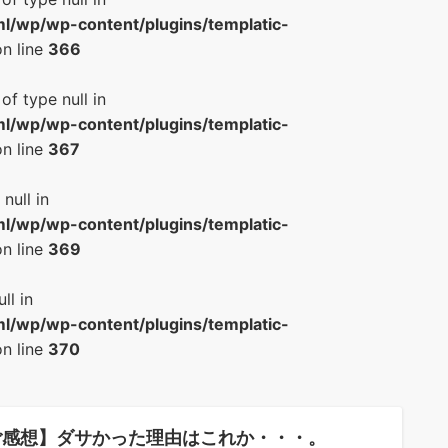
l/wp/wp-content/plugins/templatic-
n line
366
of type null in
l/wp/wp-content/plugins/templatic-
n line
367
null in
l/wp/wp-content/plugins/templatic-
n line
369
ll in
l/wp/wp-content/plugins/templatic-
n line
370
ご感想】ダサかった理由はこれか・・・。