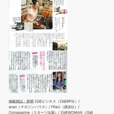
掲載雑誌・新聞
日経ビジネス（日経BP社）/
anan（マガジンハウス）/ FRaU（講談社）/
Ozmagazine（スターツ出版）/ 日経WOMAN（日経