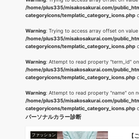
/home/plus335/misakosakurai.com/public_htm
categoryicons/templatic_category_icons.php
o
Warning
: Trying to access array offset on value 
/home/plus335/misakosakurai.com/public_htm
categoryicons/templatic_category_icons.php
o
Warning
: Attempt to read property "term_id" on 
/home/plus335/misakosakurai.com/public_htm
categoryicons/templatic_category_icons.php
o
Warning
: Attempt to read property "name" on nu
/home/plus335/misakosakurai.com/public_htm
categoryicons/templatic_category_icons.php
o
パーソナルカラー診断
【
ファッション