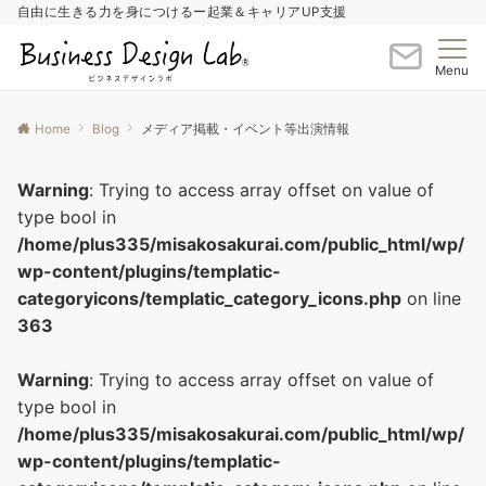
自由に生きる力を身につけるー起業＆キャリアUP支援
Menu
Home
Blog
メディア掲載・イベント等出演情報
Warning
: Trying to access array offset on value of
type bool in
/home/plus335/misakosakurai.com/public_html/wp/
wp-content/plugins/templatic-
categoryicons/templatic_category_icons.php
on line
363
Warning
: Trying to access array offset on value of
type bool in
/home/plus335/misakosakurai.com/public_html/wp/
wp-content/plugins/templatic-