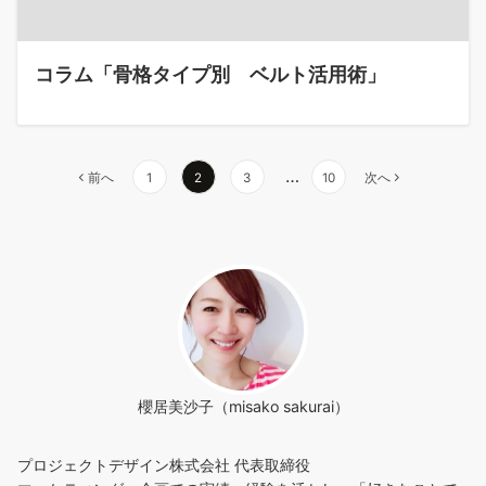
コラム「骨格タイプ別 ベルト活用術」
投
…
前へ
1
2
3
10
次へ
稿
ナ
ビ
ゲ
ー
シ
櫻居美沙子（misako sakurai）
ョ
プロジェクトデザイン株式会社 代表取締役
ン