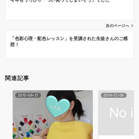
稿
ナ
次のページへ
ビ
ゲ
「色彩心理・配色レッスン」を受講された生徒さんのご感
想！
ー
シ
ョ
関連記事
ン
2015-06-21
2014-12-06