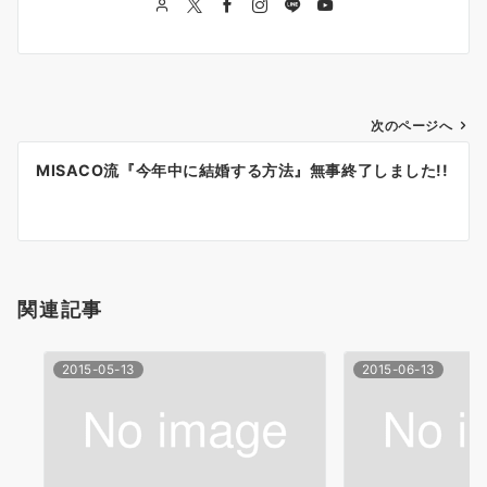
投
次のページへ
稿
MISACO流『今年中に結婚する方法』無事終了しました!!
ナ
ビ
ゲ
ー
関連記事
シ
2015-05-13
2015-06-13
ョ
ン