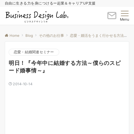
自由に生きる力を身につけるー起業＆キャリアUP支援
Menu
Home
Blog
その他のお仕事
恋愛・婚活をうまく行かせる方法
恋
恋愛・結婚関連セミナー
明日！『今年中に結婚する方法～僕らのスピ
ード婚事情～』
2014-10-14