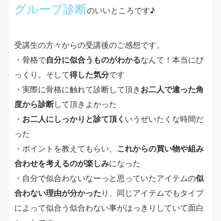
グループ診断
のいいところです♪
受講生の方々からの受講後のご感想です。
・骨格で
自分に似合うものがわかる
なんて！本当にび
っくり。そして
得した気分
です
・実際に骨格に触れて診断して頂き
お二人で違った角
度から診断
して頂きよかった
・
お二人にしっかりと診て頂く
いうぜいたくな時間だ
った
・ポイントを教えてもらい、
これからの買い物や組み
合わせを考えるのが楽しみ
になった
・自分で似合わないなーっと思っていたアイテムの
似
合わない理由が分かった
り、同じアイテムでもタイプ
によって似合う似合わない事がはっきりしていて面白